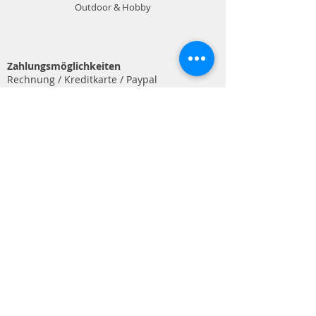
Outdoor & Hobby
Zahlungsmöglichkeiten
Rechnung / Kreditkarte / Paypal
Info
Kontakt
Impressum
Datenschutz
AGB
Schweizer Unternehmen
Shop Service
Versand & Zahlungsbedingungen
Retouren