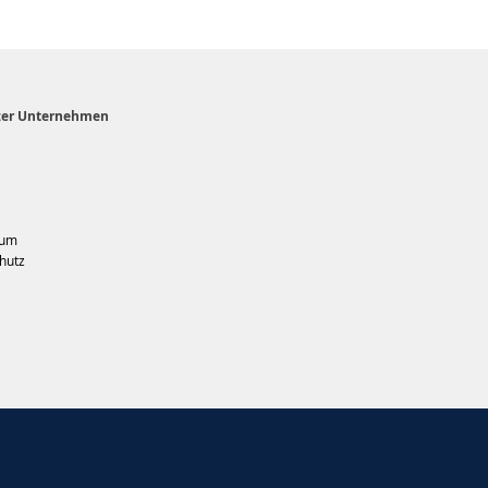
zer Unternehmen
sum
hutz