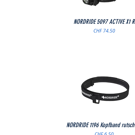
Schnellansicht
NORDRIDE 5097 ACTIVE X1 R
Preis
CHF 74.50
Schnellansicht
NORDRIDE 1196 Kopfband rutsch
Preis
CHF 6.50