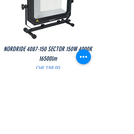
NORDRIDE 4087-150 SECTOR 150W 4000K
16500lm
Preis
CHF 198.00