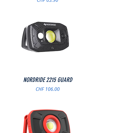
CHF 63.90
NORDRIDE 2215 GUARD
Preis
CHF 106.00