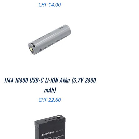
Preis
CHF 14.00
1144 18650 USB-C Li-ION Akku (3.7V 2600
mAh)
Preis
CHF 22.60