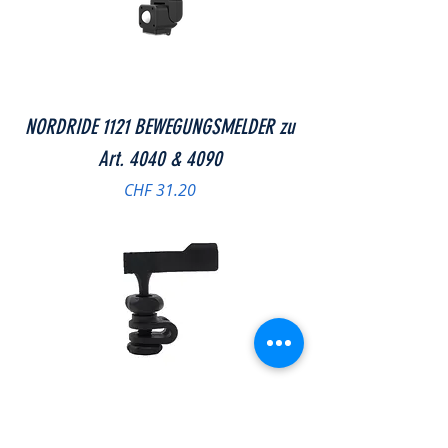
NORDRIDE 1121 BEWEGUNGSMELDER zu
Art. 4040 & 4090
Preis
CHF 31.20
NORDRIDE 1162 Helmklemme zu Art. 5050