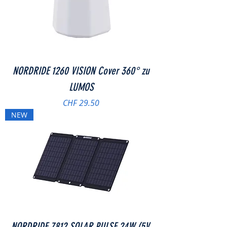
NORDRIDE 1260 VISION Cover 360° zu
LUMOS
Preis
CHF 29.50
NEW
NORDRIDE 7812 SOLAR PULSE 24W (5V,