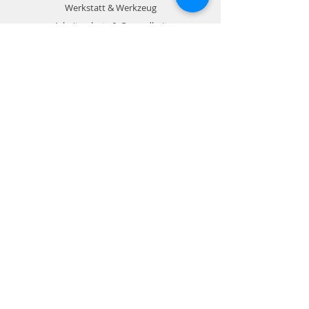
Werkstatt & Werkzeug
Arbeitsschutz & Gesundheit
Outdoor & Hobby
Zahlungsmöglichkeiten
Rechnung / Kreditkarte / Paypal
Info
Kontakt
Impressum
Datenschutz
AGB
Schweizer Unternehmen
Shop Service