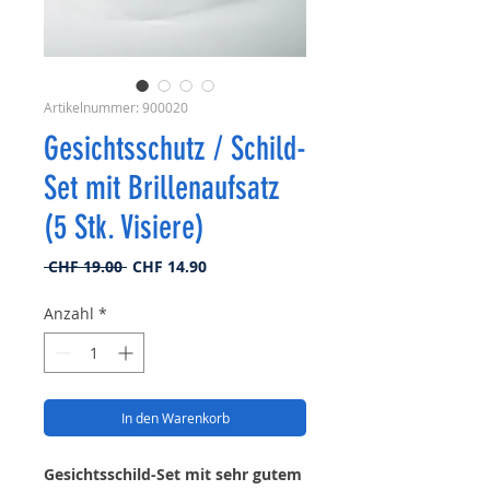
Artikelnummer: 900020
Gesichtsschutz / Schild-
Set mit Brillenaufsatz
(5 Stk. Visiere)
Standardpreis
Sale-
 CHF 19.00 
CHF 14.90
Preis
Anzahl
*
In den Warenkorb
Gesichtsschild-Set mit sehr gutem