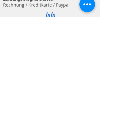
Rechnung / Kreditkarte / Paypal
Info
Kontakt
Impressum
Datenschutz
AGB
Schweizer Unternehmen
Shop Service
Versand & Zahlungsbedingungen
Retouren