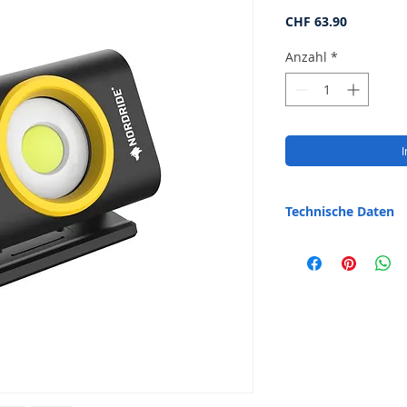
Preis
CHF 63.90
Anzahl
*
Technische Daten
10W
100 - 1000 Lumen
IP65
6000K
Leuchtdauer 3 - 12h
Akku 3.7V 4500mAh
Ladezeit ca. 2h
USB-C 5V 2A (Quick
Gewicht 300g
Dimension 95 x 74 