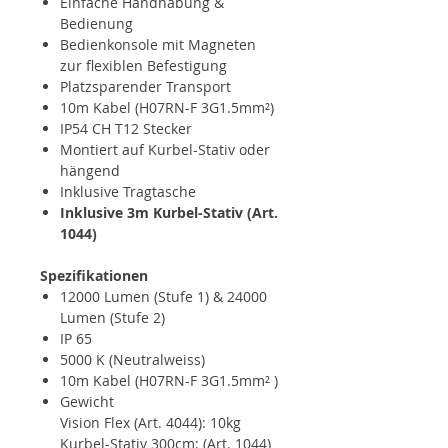
Einfache Handhabung &
Bedienung
Bedienkonsole mit Magneten
zur flexiblen Befestigung
Platzsparender Transport
10m Kabel (H07RN-F 3G1.5mm²)
IP54 CH T12 Stecker
Montiert auf Kurbel-Stativ oder
hängend
Inklusive Tragtasche
Inklusive 3m Kurbel-Stativ (Art.
1044)
Spezifikationen
12000 Lumen (Stufe 1) & 24000
Lumen (Stufe 2)
IP 65
5000 K (Neutralweiss)
10m Kabel (H07RN-F 3G1.5mm² )
Gewicht
Vision Flex (Art. 4044): 10kg
Kurbel-Stativ 300cm: (Art. 1044)