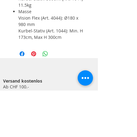
11.5kg
Masse
Vision Flex (Art. 4044): Ø180 x
980 mm
Kurbel-Stativ (Art. 1044): Min. H
173cm, Max H 300cm
Versand kostenlos
Ab CHF 100.-
Shop
Beleuchtung
Werkstatt & Werkzeug
Arbeitsschutz & Gesundheit
Outdoor & Hobby