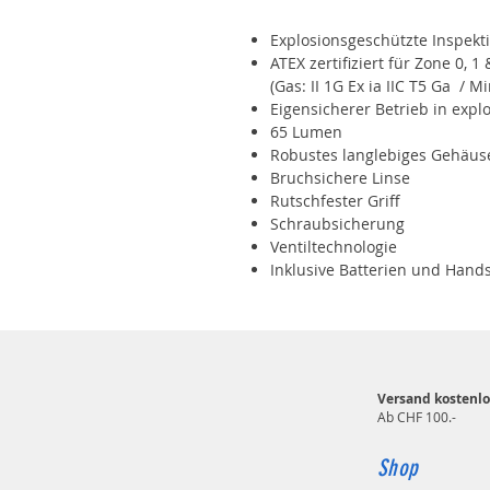
Explosionsgeschützte Inspek
ATEX zertifiziert für Zone 0, 1 
(Gas: II 1G Ex ia IIC T5 Ga / Mi
Eigensicherer Betrieb in exp
65 Lumen
Robustes langlebiges Gehäus
Bruchsichere Linse
Rutschfester Griff
Schraubsicherung
Ventiltechnologie
Inklusive Batterien und Hand
Versand kostenlo
Ab CHF 100.-
Shop