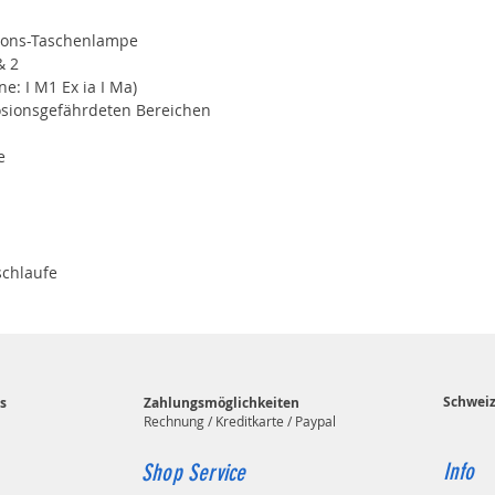
tions-Taschenlampe
& 2
ne: I M1 Ex ia I Ma)
losionsgefährdeten Bereichen
e
schlaufe
Schwei
s
Zahlungsmöglichkeiten
Rechnung / Kreditkarte / Paypal
Info
Shop Service