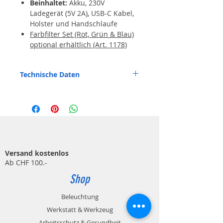
Beinhaltet:
Akku, 230V
Ladegerät (5V 2A), USB-C Kabel,
Holster und Handschlaufe
Farbfilter Set (Rot, Grün & Blau)
optional erhältlich (Art. 1178)
Technische Daten
1100 / 500 / 50 Lumen
IP65
Leuchtweite bis 1000m
Leuchtdauer 2.5h / 5h / 30h
Akku Li-Ion 21700 3.7V 4500mAh
Ladebuchse 5V 2A USB-C
Ladezeit ca. 3h
Versand kostenlos
Gewicht: 440g
Ab CHF 100.-
Dimension: Ø 56.5 x 186 - 219 mm
Shop
Beleuchtung
Werkstatt & Werkzeug
Arbeitsschutz & Gesundheit