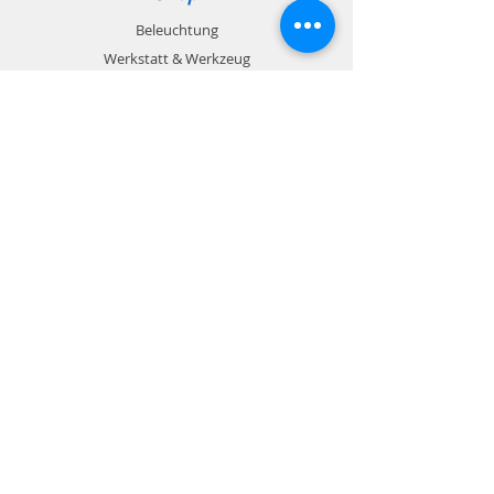
Beleuchtung
Werkstatt & Werkzeug
Arbeitsschutz & Gesundheit
Outdoor & Hobby
Zahlungsmöglichkeiten
Rechnung / Kreditkarte / Paypal
Info
Kontakt
Impressum
Datenschutz
AGB
Schweizer Unternehmen