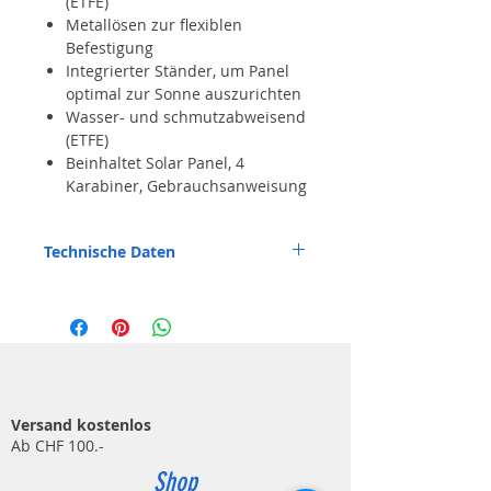
(ETFE)
Metallösen zur flexiblen
Befestigung
Integrierter Ständer, um Panel
optimal zur Sonne auszurichten
Wasser- und schmutzabweisend
(ETFE)
Beinhaltet Solar Panel, 4
Karabiner, Gebrauchsanweisung
Technische Daten
24W
USB-A: 5V 3A, 9V 2A, 12V 1.5A, 24V 1A
USB-C: 5V 3A, 9V 2A, 12V 1.5A
IP65
650g
552 x 265 x 3mm
Versand kostenlos
Ab CHF 100.-
Shop