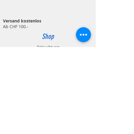
CRI/Ra >80
Abstrahlwinkel 120°
Sensor PIR Reichweite 0 - 10m / 120°
Sensor PIR Zeitintervall ca. 5 Sek. - 5
Versand kostenlos
Min.
Ab CHF 100.-
IP 54
Nicht dimmbar
Shop
Betriebsart 230V
1m Kabel (H05RN-F 3G1.0mm²)
Beleuchtung
CH T12 Stecker
Gewicht 0.85 kg
Werkstatt & Werkzeug
Dimension 209.5 x 205 x 55 mm
Arbeitsschutz & Gesundheit
Outdoor & Hobby
Zahlungsmöglichkeiten
Rechnung / Kreditkarte / Paypal
Info
Kontakt
Impressum
Datenschutz