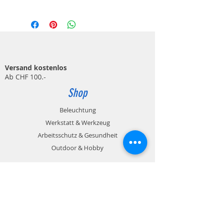
50 W
5500 Lumen
5000 Kelvin
CRI/Ra >80
Abstrahlwinkel 120°
Betriebsart 230V
1m Kabel (H05RN-F 3G1.0mm²)
Versand kostenlos
CH T12 Stecker
Ab CHF 100.-
IP 65
Shop
Beleuchtung
Werkstatt & Werkzeug
Arbeitsschutz & Gesundheit
Outdoor & Hobby
Zahlungsmöglichkeiten
Rechnung / Kreditkarte / Paypal
Info