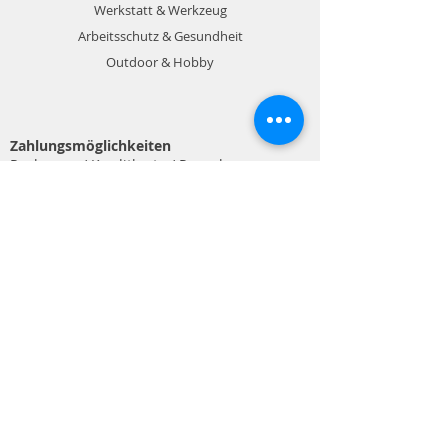
Werkstatt & Werkzeug
Arbeitsschutz & Gesundheit
Outdoor & Hobby
Zahlungsmöglichkeiten
Rechnung / Kreditkarte / Paypal
Info
Kontakt
Impressum
Datenschutz
AGB
Schweizer Unternehmen
Shop Service
Versand & Zahlungsbedingungen