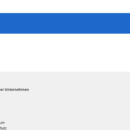
zer Unternehmen
sum
hutz