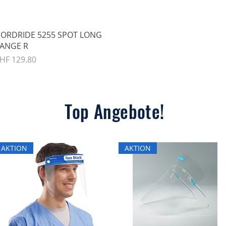
Schnellansicht
ORDRIDE 5255 SPOT LONG
ANGE R
reis
HF 129.80
Top Angebote!
AKTION
AKTION