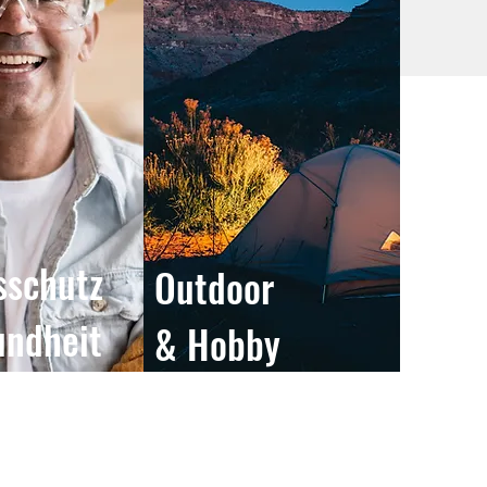
sschutz
Outdoor
undheit
& Hobby