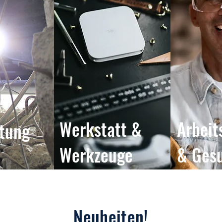
Werkstatt &
Arbeit
tung
Werkzeuge
& Ges
Neuheiten!