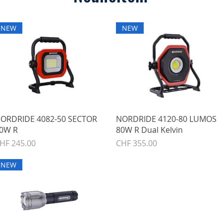
NEW
NEW
Schnellansicht
Schnellansicht
ORDRIDE 4082-50 SECTOR
NORDRIDE 4120-80 LUMOS
0W R
80W R Dual Kelvin
reis
Preis
HF 245.00
CHF 355.00
NEW