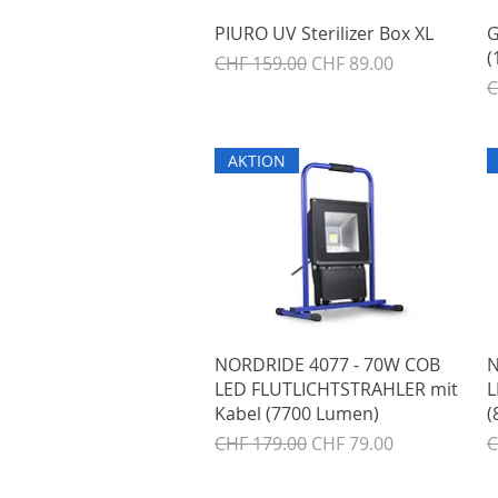
Schnellansicht
PIURO UV Sterilizer Box XL
G
(
Standardpreis
Sale-Preis
CHF 159.00
CHF 89.00
S
C
AKTION
Schnellansicht
NORDRIDE 4077 - 70W COB
N
LED FLUTLICHTSTRAHLER mit
L
Kabel (7700 Lumen)
(
Standardpreis
Sale-Preis
S
CHF 179.00
CHF 79.00
C