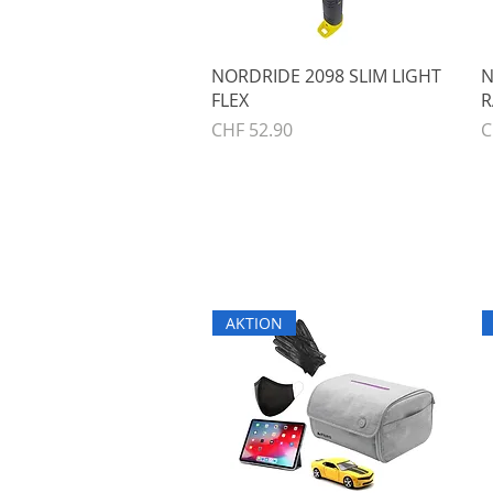
Schnellansicht
NORDRIDE 2098 SLIM LIGHT
N
FLEX
R
Preis
P
CHF 52.90
C
AKTION