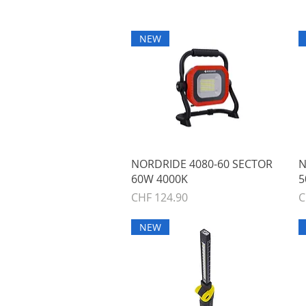
NEW
Schnellansicht
NORDRIDE 4080-60 SECTOR
N
60W 4000K
5
Preis
P
CHF 124.90
C
NEW