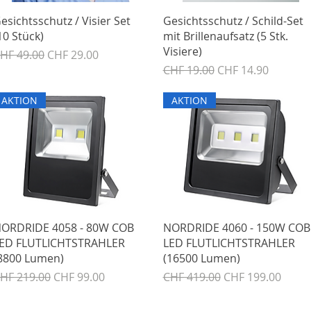
Schnellansicht
Schnellansicht
esichtsschutz / Visier Set
Gesichtsschutz / Schild-Set
10 Stück)
mit Brillenaufsatz (5 Stk.
Visiere)
tandardpreis
Sale-Preis
HF 49.00
CHF 29.00
Standardpreis
Sale-Preis
CHF 19.00
CHF 14.90
AKTION
AKTION
Schnellansicht
Schnellansicht
ORDRIDE 4058 - 80W COB
NORDRIDE 4060 - 150W COB
ED FLUTLICHTSTRAHLER
LED FLUTLICHTSTRAHLER
8800 Lumen)
(16500 Lumen)
tandardpreis
Sale-Preis
Standardpreis
Sale-Preis
HF 219.00
CHF 99.00
CHF 419.00
CHF 199.00