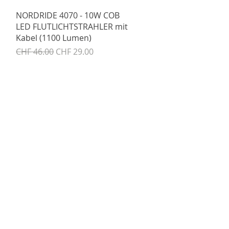
Schnellansicht
NORDRIDE 4070 - 10W COB
LED FLUTLICHTSTRAHLER mit
Kabel (1100 Lumen)
Standardpreis
Sale-Preis
CHF 46.00
CHF 29.00